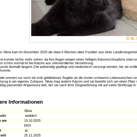
en
Silvia
kam im
November
2025 als etwa
5
Wochen altes Fundtier aus einer Landkreisgemei
ine
konnte nichts mehr sehen
, da ihre Augen wegen
eines
heftige
n
Katzenschnupfen
s
total ve
ast
schon normal ist bei Katzen aus unkontrollierter Vermehrung.
sste deshalb längere Zeit
aufw
e
ndig
gepflegt und
medizinisch versorgt werden
, bis sie end
konnte.
eile
erinnert
nur noch ein trüb
gebliebenes
Äuglein an
die
ersten schweren Lebenswochen
u
mzug in ein eigenes Zuhause.
Silvia
mag
andere Katzen
und sie
bewirbt sich um einen Platz in
äßig passender Artgenosse lebt, der sie nach ihrer Eingewöhnung mit auf seine Streifzüge i
ere Informationen
Silvia
echt
weiblich
n am
15.10.2025
EKH
t
ja
seit
25.11.2025