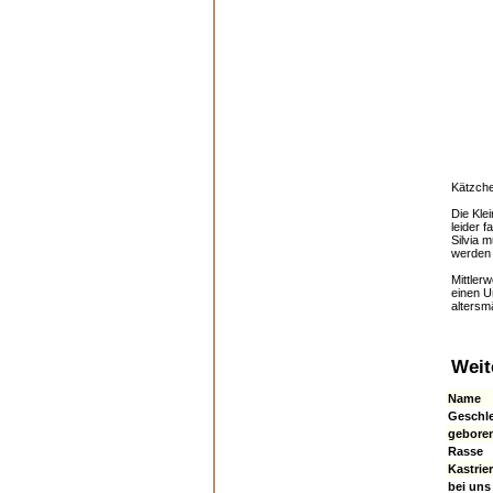
Kätzch
Die Kle
leider
f
Silvia
mu
werden 
Mittlerw
einen U
altersm
Weit
Name
Geschl
gebore
Rasse
Kastrier
bei uns 