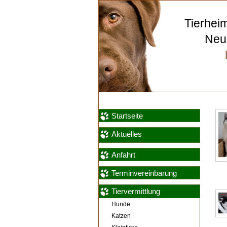
Tierhei
Neum
Startseite
Aktuelles
Anfahrt
Terminvereinbarung
Tiervermittlung
Hunde
Katzen