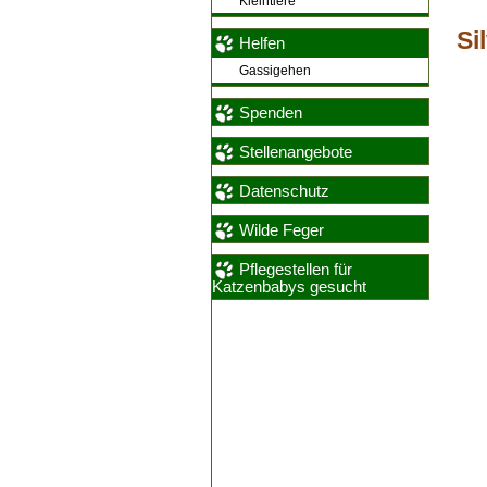
Kleintiere
Si
Helfen
Gassigehen
Spenden
Stellenangebote
Datenschutz
Wilde Feger
Pflegestellen für
Katzenbabys gesucht